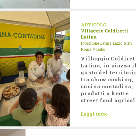
ARTICOLO
Villaggio Coldiretti
Latina
Frosinone
Latina
Lazio
Rieti
Roma
Viterbo
Villaggio Coldiret
Latina, in piazza i
gusto del territori
tra show cooking,
cucina contadina,
prodotti a km0 e
street food agricol
Leggi tutto