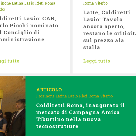
sinone
Latina
Lazio
Rieti
Roma
Roma
Viterbo
rbo
Latte, Coldiretti
ldiretti Lazio: CAR,
Lazio: Tavolo
rlo Picchi nominato
ancora aperto,
l Consiglio di
restano le criticit
ministrazione
sul prezzo ala
stalla
gi tutto
Leggi tutto
ARTICOLO
Frosinone
Latina
Lazio
Rieti
Roma
Viterbo
Coldiretti Roma, inaugurato il
mercato di Campagna Amica
Tiburtino nella nuova
tecnostrutture