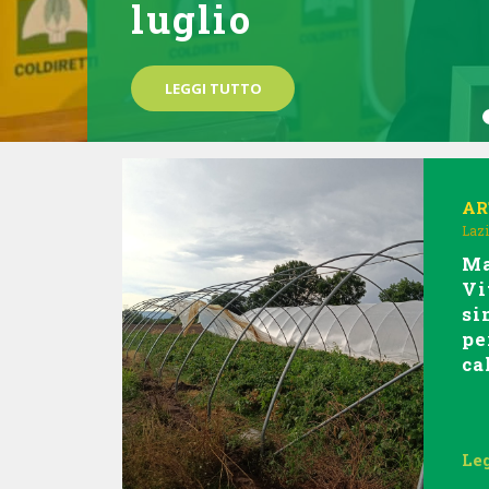
luglio
LEGGI TUTTO
AR
Laz
Ma
Vi
si
pe
ca
Leg