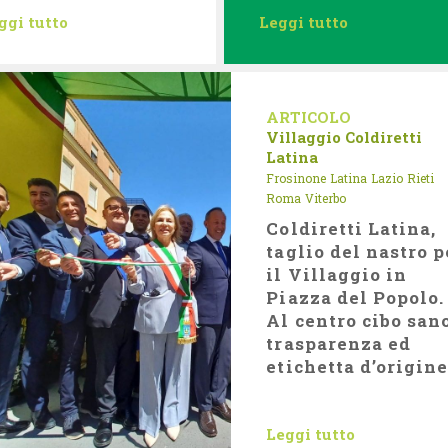
ggi tutto
Leggi tutto
ARTICOLO
Villaggio Coldiretti
Latina
Frosinone
Latina
Lazio
Rieti
Roma
Viterbo
Coldiretti Latina,
taglio del nastro p
il Villaggio in
Piazza del Popolo.
Al centro cibo sano
trasparenza ed
etichetta d’origine
Leggi tutto