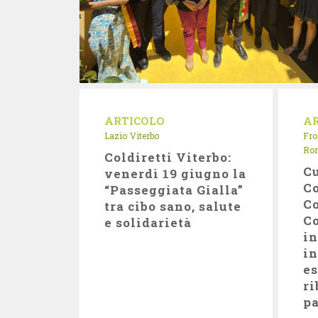
ARTICOLO
A
Lazio
Viterbo
Fro
Ro
Coldiretti Viterbo:
Cu
venerdì 19 giugno la
Co
“Passeggiata Gialla”
C
tra cibo sano, salute
Co
e solidarietà
in
in
es
ri
pa