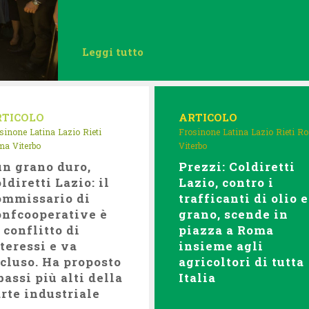
Leggi tutto
RTICOLO
ARTICOLO
sinone
Latina
Lazio
Rieti
Frosinone
Latina
Lazio
Rieti
R
ma
Viterbo
Viterbo
n grano duro,
Prezzi: Coldiretti
ldiretti Lazio: il
Lazio, contro i
ommissario di
trafficanti di olio e
nfcooperative è
grano, scende in
 conflitto di
piazza a Roma
teressi e va
insieme agli
cluso. Ha proposto
agricoltori di tutta
bassi più alti della
Italia
rte industriale