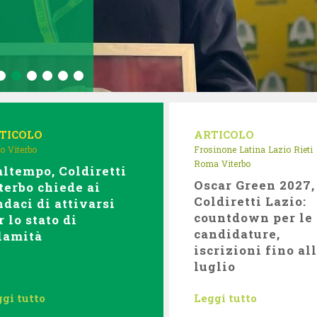
TICOLO
ARTICOLO
io
Viterbo
Frosinone
Latina
Lazio
Rieti
Roma
Viterbo
ltempo, Coldiretti
Oscar Green 2027,
terbo chiede ai
Coldiretti Lazio:
ndaci di attivarsi
countdown per le
r lo stato di
candidature,
lamità
iscrizioni fino all
luglio
gi tutto
Leggi tutto