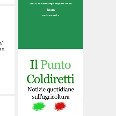
Non sono disponibili dati per il seguente comune:
Roma
Selezionane un altro.
a”
te