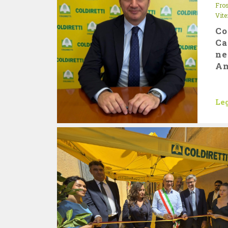
Fro
Vite
Co
Ca
ne
Am
Leg