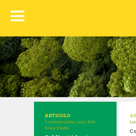
ARTICOLO
A
Frosinone
Latina
Lazio
Rieti
Laz
Roma
Viterbo
Co