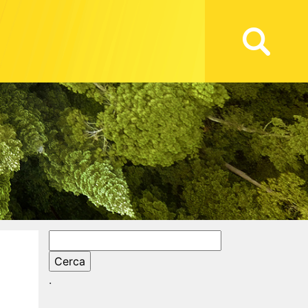
Ricerca
per:
.