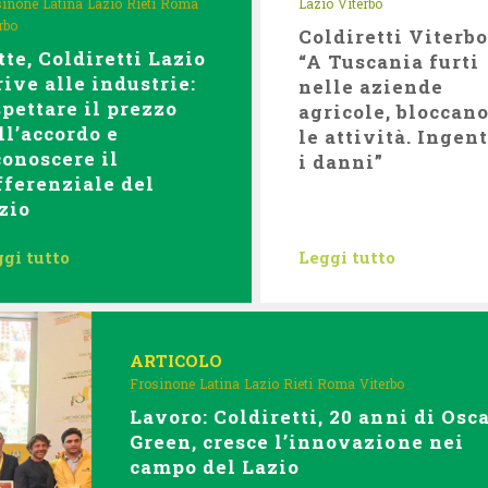
sinone
Latina
Lazio
Rieti
Roma
Lazio
Viterbo
rbo
Coldiretti Viterbo
tte, Coldiretti Lazio
“A Tuscania furti
rive alle industrie:
nelle aziende
spettare il prezzo
agricole, bloccan
ll’accordo e
le attività. Ingent
conoscere il
i danni”
fferenziale del
zio
gi tutto
Leggi tutto
ARTICOLO
Frosinone
Latina
Lazio
Rieti
Roma
Viterbo
Lavoro: Coldiretti, 20 anni di Osc
Green, cresce l’innovazione nei
campo del Lazio