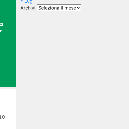
« Lug
Archivi
Archivi
in
e.
10