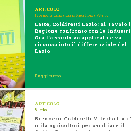
ARTICOLO
Frosinone
Latina
Lazio
Rieti
Roma
Viterbo
Latte, Coldiretti Lazio: al Tavolo 
Regione confronto con le industri
Ora l’accordo va applicato e va
riconosciuto il differenziale del
Lazio
Leggi tutto
ARTICOLO
Viterbo
Brennero: Coldiretti Viterbo tra i 
mila agricoltori per cambiare il