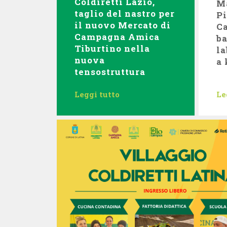
Coldiretti Lazio,
Ma
taglio del nastro per
Pi
il nuovo Mercato di
Ca
Campagna Amica
ba
Tiburtino nella
la
nuova
a
tensostruttura
Leggi tutto
Le