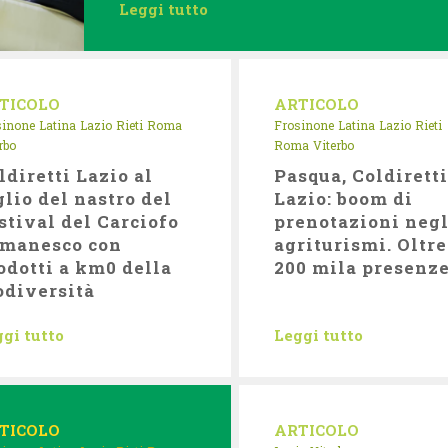
Leggi tutto
TICOLO
ARTICOLO
sinone
Latina
Lazio
Rieti
Roma
Frosinone
Latina
Lazio
Rieti
rbo
Roma
Viterbo
ldiretti Lazio al
Pasqua, Coldirett
glio del nastro del
Lazio: boom di
stival del Carciofo
prenotazioni negl
manesco con
agriturismi. Oltre
odotti a km0 della
200 mila presenz
odiversità
gi tutto
Leggi tutto
TICOLO
ARTICOLO