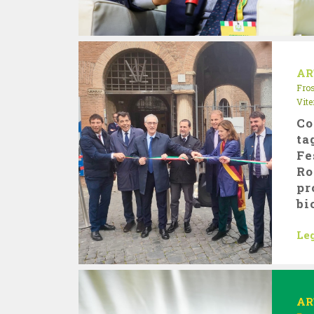
AR
Fro
Vite
Co
ta
Fe
Ro
pr
bi
Leg
AR