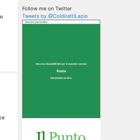
Follow me on Twitter
ro
Tweets by @ColdirettiLazio
Inserisci una località
Non sono disponibili dati per il seguente comune:
Roma
Selezionane un altro.
ze