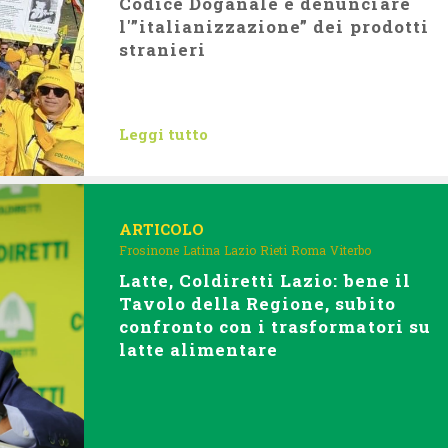
Codice Doganale e denunciare
l'”italianizzazione” dei prodotti
stranieri
Leggi tutto
ARTICOLO
Frosinone
Latina
Lazio
Rieti
Roma
Viterbo
Latte, Coldiretti Lazio: bene il
Tavolo della Regione, subito
confronto con i trasformatori su
latte alimentare