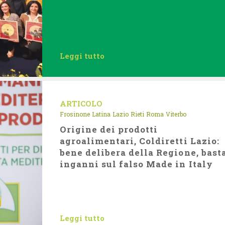
Leggi tutto
ARTICOLO
Frosinone
Latina
Lazio
Rieti
Roma
Viterbo
Origine dei prodotti
agroalimentari, Coldiretti Lazio:
bene delibera della Regione, bast
inganni sul falso Made in Italy
Leggi tutto