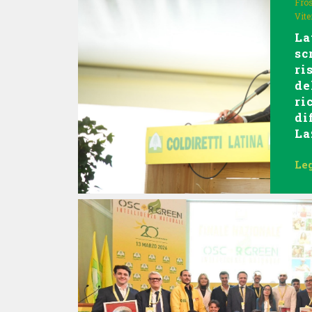
Fro
Vite
La
sc
ri
de
ri
di
La
Leg