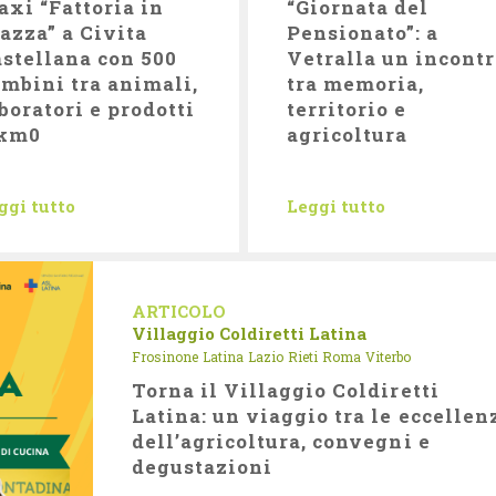
xi “Fattoria in
“Giornata del
azza” a Civita
Pensionato”: a
stellana con 500
Vetralla un incont
mbini tra animali,
tra memoria,
boratori e prodotti
territorio e
 km0
agricoltura
ggi tutto
Leggi tutto
ARTICOLO
Villaggio Coldiretti Latina
Frosinone
Latina
Lazio
Rieti
Roma
Viterbo
Torna il Villaggio Coldiretti
Latina: un viaggio tra le eccellen
dell’agricoltura, convegni e
degustazioni