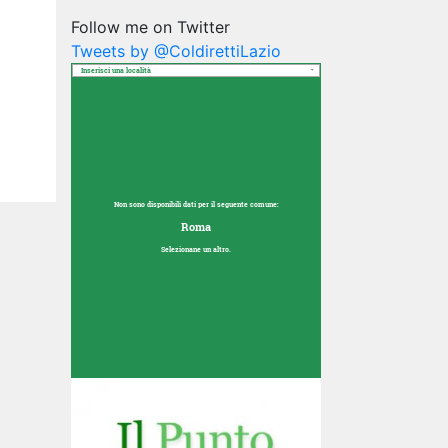
Follow me on Twitter
Tweets by @ColdirettiLazio
Inserisci una località
Non sono disponibili dati per il seguente comune:
Roma
Selezionane un altro.