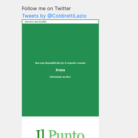
Follow me on Twitter
Tweets by @ColdirettiLazio
Inserisci una località
Non sono disponibili dati per il seguente comune:
Roma
Selezionane un altro.