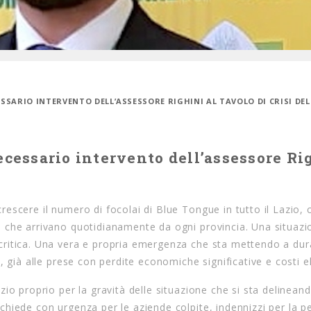
ESSARIO INTERVENTO DELL’ASSESSORE RIGHINI AL TAVOLO DI CRISI DEL
ecessario intervento dell’assessore Ri
rescere il numero di focolai di Blue Tongue in tutto il Lazio, 
i che arrivano quotidianamente da ogni provincia. Una situazi
critica. Una vera e propria emergenza che sta mettendo a dur
ri, già alle prese con perdite economiche significative e costi e
azio proprio per la gravità delle situazione che si sta delineand
chiede con urgenza per le aziende colpite, indennizzi per la pe