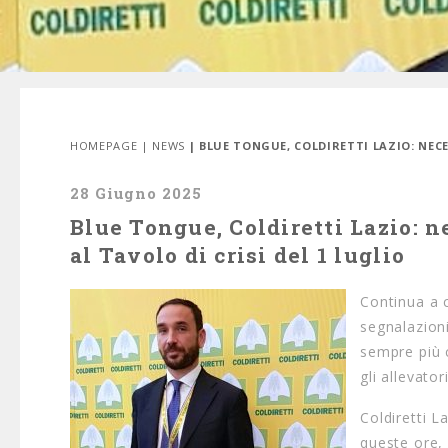
HOMEPAGE
|
NEWS
| BLUE TONGUE, COLDIRETTI LAZIO: NEC
28 Giugno 2025
Blue Tongue, Coldiretti Lazio: n
al Tavolo di crisi del 1 luglio
Continua a c
segnalazion
sempre più 
gli allevato
Coldiretti L
queste ore, 