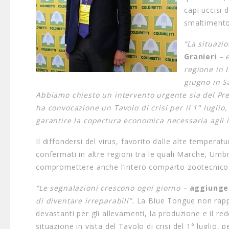
capi uccisi 
smaltimento 
“La situazi
Granieri
– e
regione in I
giugno in S
Abbiamo chiesto un intervento urgente sia del Pre
ha convocazione un Tavolo di crisi per il 1° luglio,
garantire la copertura economica necessaria agli i
Il diffondersi del virus, favorito dalle alte temperat
confermati in altre regioni tra le quali Marche, Umb
compromettere anche l’intero comparto zootecnico r
“Le segnalazioni crescono ogni giorno –
aggiunge 
di diventare irreparabili”.
La Blue Tongue non rapp
devastanti per gli allevamenti, la produzione e il red
situazione in vista del Tavolo di crisi del 1° luglio, 