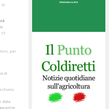
Selezionane un altro.
 lo
vid
da
 15
.
ghini, per
ia di
ischiano
e della
 garantire