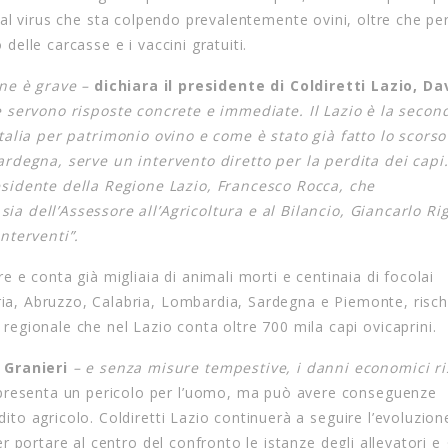
dal virus che sta colpendo prevalentemente ovini, oltre che per
delle carcasse e i vaccini gratuiti.
one è grave –
dichiara il presidente di Coldiretti Lazio, Da
 servono risposte concrete e immediate. Il Lazio è la secon
talia per patrimonio ovino e come è stato già fatto lo scorso
ardegna, serve un intervento diretto per la perdita dei capi
sidente della Regione Lazio, Francesco Rocca, che
 sia dell’Assessore all’Agricoltura e al Bilancio, Giancarlo Ri
nterventi”.
ure e conta già migliaia di animali morti e centinaia di focolai
ria, Abruzzo, Calabria, Lombardia, Sardegna e Piemonte, risch
egionale che nel Lazio conta oltre 700 mila capi ovicaprini.
Granieri
– e senza misure tempestive, i danni economici r
resenta un pericolo per l’uomo, ma può avere conseguenze
dito agricolo. Coldiretti Lazio continuerà a seguire l’evoluzion
per portare al centro del confronto le istanze degli allevatori e