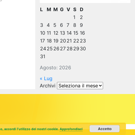
L
M
M
G
V
S
D
1
2
3
4
5
6
7
8
9
10
11
12
13
14
15
16
17
18
19
20
21
22
23
24
25
26
27
28
29
30
31
Agosto: 2026
« Lug
Archivi
Archivi
Accetto
 accordi l'utilizzo dei nostri cookie.
Approfondisci