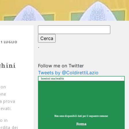
Ricerca
per:
 1 LUGLIO
.
ghini
Follow me on Twitter
Tweets by @ColdirettiLazio
Inserisci una località
con
one
a prova
levati.
Non sono disponibili dati per il seguente comune:
o in
Roma
rdita dei